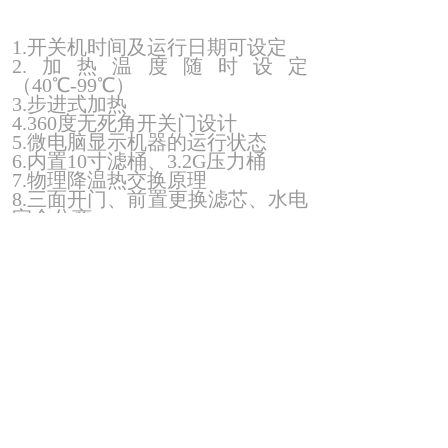
1.开关机时间及运行日期可设定
2.加热温度随时设定
（40℃-99℃）
3.步进式加热
4.360度无死角开关门设计
5.微电脑显示机器的运行状态
6.内置10寸滤桶、3.2G压力桶
7.物理降温热交换原理
8.三面开门、前置更换滤芯、水电
完全分离
9.防水防电、专利设计
10. 产品外观颜色可定制（5台以
上可定制）
适用场所： 幼儿园、学校、事业
单位、中小型企业办公室、商
场、写字楼、银行、车站、等公
共环境、场合。