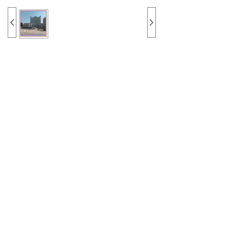
上一个：
无
下一个：
张家口职业技术教育中心
· 关注我们 了解更多 ·
400-086-5786
天津亿东节能环保设备公司